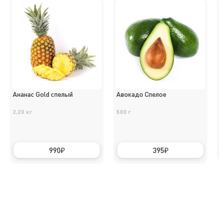
Ананас Gold спелый
Авокадо Спелое
2,20 кг
500 г
990
395