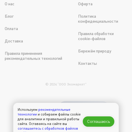
О нас
Оферта
Блог
Политика
конфиденциальности
Оплата
Правила обработки
cookie-файлов
Доставка
Бережём природу
Правила применения
рекомендательных технологий
Контакты
© 2024 “OOO Экомаркет”
Используем
рекомендательные
300 рублей в
технологии
и собираем файлы cookie
подарок на первый
для аналитики и правильной работы
Соглашаюсь
заказ через
сайта. Оставаясь на сайте вы
приложение
соглашаетесь с обработков файлов