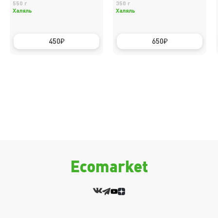
550 г
350 г
Халяль
Халяль
450
650
Ecomarket