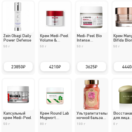
Zein Obagi Daily
Крем Medi-Peel
Medi-Peel Bio
Крем Man
Power Defense
Volume &
Intense
Bifida Bi
Tension Tox
Glutathione
Concentra
50 г
50 г
50 г
50 г
23850
4210
3625
4440
Капсульный
Крем Round Lab
Ультрапитательный
Восстана
крем Medi-Peel
Mugwort
ночной бальзам
для лица
Calming
для лица La
Reviving
50 г
80 г
100 г
0 г
Sultane de Saba
с розой, 100 мл