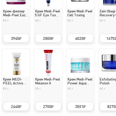
Крем-филлер
Крем Medi-Peel
Крем Medi-Peel
Zein Obagi
Medi-Peel Eazy
5 GF Eye Tox
Cell Toxing
Recovery
Filler
Cream
50 мл
50 г
40 г
50 г
50 г
3945
2800
4020
1675
Крем MEDI-
Крем Medi-Peel
Крем Medi-Peel
Exfoliatin
PEEL Active
Melanon X
Power Aqua
Polish
Silky Sun
Cream
50 г
30 г
50 г
65 г
2440
2700
3501
8270