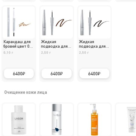
Карандаш для
Жидкая
Жидкая
бровей цвет 02
подводка для
подводка для
(светло-
глаз , цвет 02
глаз , цвет 01
0,10 г
2,50 г
2,50 г
коричневый) /
(коричневый) /
(черный) /
Belseeq
Belseeq Liquid
Belseeq Liquid
Eyebrow pencil
Eyeliner 02
Eyeliner 01
02
6400
6400
6400
Очищение кожи лица