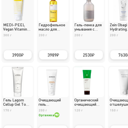
MEDI-PEEL
Гидрофильное
Гель-пенка для
Zein Obagi
Vegan Vitamin
масло для
умывания с
Hydrating
Collagen Clear
глубокого
комплексом
Cleanser
300 г
200 г
200 г
200 г
(300ml)
очищения кожи
церамидов
Manyo Pure
Celimax Dual
Cleansing Oil
Barrier Mild Gel
Cleanser
3900
3989
2530
7630
Гель Lagom
Очищающий
Органический
Очищающа
Cellup Gel To
гель
очищающий
отшелуш
Water
Dermanewal
гель для
пенка для
170 г
200 г
120 г
150 г
Dermanewal
умывания
Vital in Jej
Органика
Cleansing Gel