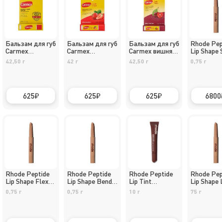
Бальзам для губ
Бальзам для губ
Бальзам для губ
Rhode Pep
Carmex
Carmex
Carmex вишня
Lip Shape 
классический
клубника SPF
SPF 15 в стике
0.75g
42,50 г
42 г
42,50 г
0,75 г
SPF 15 в стике
15 в стике
625
625
625
6800
Rhode Peptide
Rhode Peptide
Rhode Peptide
Rhode Pep
Lip Shape Flex
Lip Shape Bend
Lip Tint
Lip Shape 
0.75g
0.75g
Espresso 10ml
0.75g
0,75 г
0,75 г
10 г
75 г