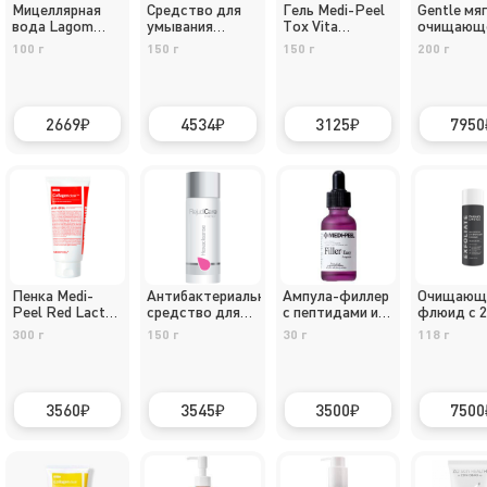
Мицеллярная
Средство для
Гель Medi-Peel
Gentle мя
вода Lagom
умывания
Tox Vita
очищающ
Cellup Micro
Skincleanse
Cleanser
средство
100 г
150 г
150 г
200 г
2669
4534
3125
7950
Пенка Medi-
Антибактериальное
Ампула-филлер
Очищающ
Peel Red Lacto
средство для
с пептидами и
флюид с 
Collagen
умывания
EGF от морщин
салицилов
300 г
150 г
30 г
118 г
Hexacleanse,
Medi-Peel Eazy
150 мл
Filler Ampoule
3560
3545
3500
7500