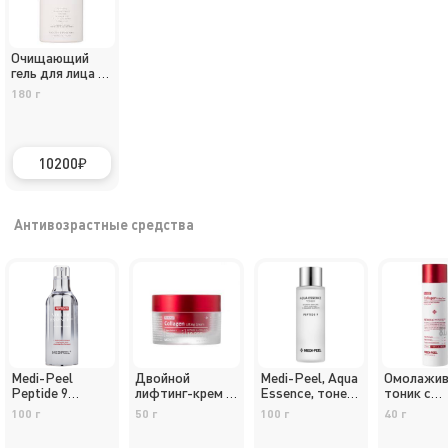
Очищающий
гель для лица /
Without
180 г
Cleansing Gel
10200
Антивозрастные средства
Medi-Peel
Двойной
Medi-Peel, Aqua
Омолажи
Peptide 9
лифтинг-крем с
Essence, тонер
тоник с
Essence PRO
ретинолом и
с 9 пептидами,
ретинолом
100 г
50 г
100 г
40 г
коллагеном
250мл
коллаген
Medi-Peel
Medi-Peel