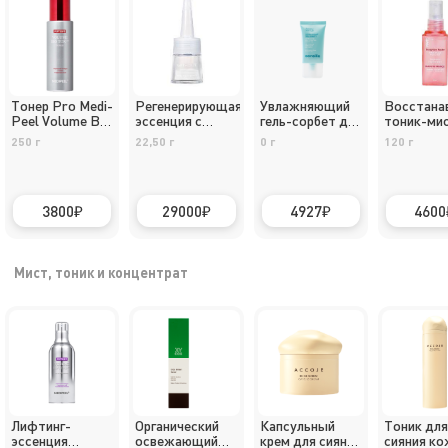
Тонер Pro Medi-
Регенерирующая
Увлажняющий
Восстана
Peel Volume Bio
эссенция с
гель-сорбет для
тоник-ми
Tox
живым
комбинированной
лица Exce
250 г
22,50 г
0 г
120 г
коллагеном и
кожи -
Rosée RA
витамином С 2%
SENSILIS Hydra
Paris, 120
Уизаут /
Essence [Sorbet
Without Precare
Gel] /
3800
29000
4927
4600
Essence C
Combination
Skin Hydrating
Sorbet Gel
Мист, тоник и концентрат
Лифтинг-
Органический
Капсульный
Тоник для
эссенция
освежающий
крем для сияния
сияния ко