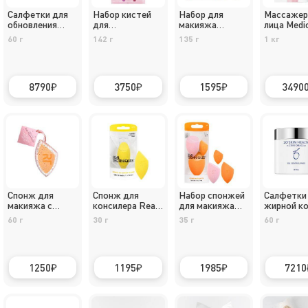
Салфетки для
Набор кистей
Набор для
Массажер
обновления
для
макияжа
лица Medi
кожи
совершенного
EcoTools
"AGE-R
60 г
142 г
135 г
1 кг
макияжа Real
Booster P
Techniques
для
Artist
светотера
Essentials
микроток
8790
3750
1595
3490
розовый
Спонж для
Спонж для
Набор спонжей
Салфетки
макияжа с
консилера Real
для макияжа
жирной к
футляром для
Techniques
Real Techniques
60 г
30 г
35 г
60 г
хранения Real
Miracle
Ultimate Sponge
Techniques
Concealer
Trio
Miracle
Sponge
Complexion
1250
1195
1985
7210
Sponge + Case