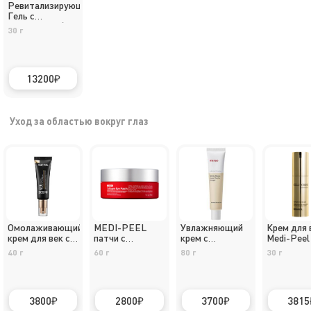
Ревитализирующий
Гель с
коллагеном /
30 г
Without Moist
Gel
13200
Уход за областью вокруг глаз
Омолаживающий
MEDI-PEEL
Увлажняющий
Крем для 
крем для век с
патчи с
крем с
Medi-Peel 
пептидами
коллагеном red
лактобактериями
Toxing
40 г
60 г
80 г
30 г
Medi-Peel
Manyo Bifida
Peptide
Biome Aqua
Balance9 Eye
Barrier Cream
Hyaluronic
3800
2800
3700
3815
Volumy Eye
Cream