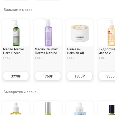
Бальзам и масло
Масло Manyo
Масло Celimax
Бальзам
Гидрофил
Herb Green
Derma Nature
Heimish All
масло с
Cleansing
Fresh
Clean Mandarin
лактобак
200 г
150 г
120 г
200 г
Medi-Peel
Lacto Col
Cleansing 
3990
1960
1800
3500
Сыворотка и лосьон