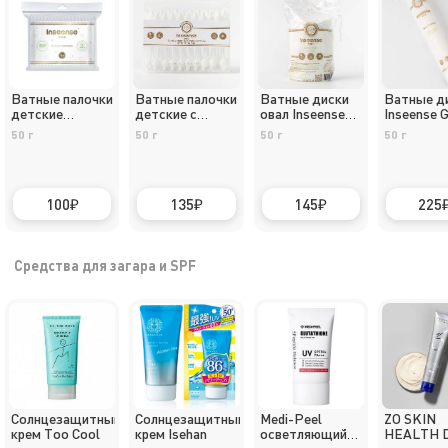
Ватные палочки
Ватные палочки
Ватные диски
Ватные д
детские
детские с
овал Inseense
Inseense G
Inseense Gold
ограничителями
Gold ~ 40 шт.
150 шт.
50 г
50 г
50 г
50 г
Inseense Gold -
50 шт
100
135
145
225
Средства для загара и SPF
Солнцезащитный
Солнцезащитный
Medi-Peel
ZO SKIN
крем Too Cool
крем Isehan
осветляющий
HEALTH D