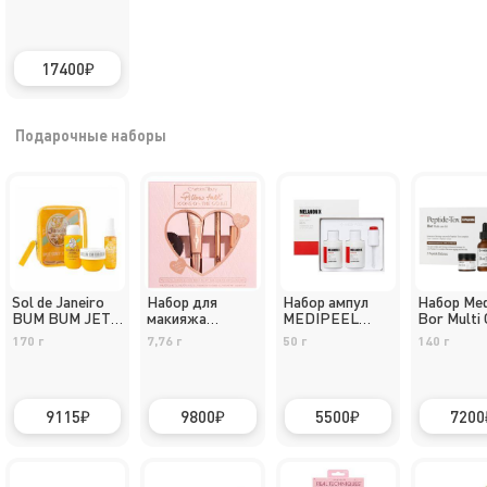
CREME 15 МЛ
ИНТЕНСИВНЫЙ
КРЕМ ДЛЯ
КОЖИ ВОКРУГ
17400
ГЛАЗ
Подарочные наборы
Sol de Janeiro
Набор для
Набор ампул
Набор Med
BUM BUM JET
макияжа
MEDIPEEL
Bor Multi 
SET набо
Charlotte
Melanon X 30 мл
Kit
170 г
7,76 г
50 г
140 г
Tilbury Pillow
x 2
Talk Icons on
The Go Kit
9115
9800
5500
7200