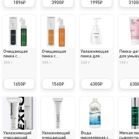
1896
3900
1995
3100
Очищающая
Очищающая
Увлажняющая
Пенка-де
пенка с
пенка с
пенка для
для умыва
пантенолом,
центеллой
умывания
сакурой
300 г
300 г
240 г
100 г
200мл,
азиатской,
ZEROID
LEBELAGE
200мл,
LEBELAGE
1650
1560
4300
630
Увлажняющий
Увлажняющий
Вода
Мягкая пи
очищающий
очищающий
мицеллярная с
сыворотк