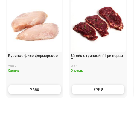
Куриное филе фермерское
Стейк стриплойн"Три перца
"
700 г
400 г
Халяль
Халяль
765
975