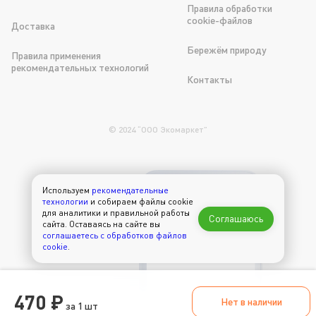
Правила обработки
cookie-файлов
Доставка
Бережём природу
Правила применения
рекомендательных технологий
Контакты
© 2024 “OOO Экомаркет”
Используем
рекомендательные
300 рублей в
технологии
и собираем файлы cookie
подарок на первый
для аналитики и правильной работы
Соглашаюсь
заказ через
сайта. Оставаясь на сайте вы
приложение
соглашаетесь с обработков файлов
cookie
.
470 ₽
Нет в наличии
за 1 шт