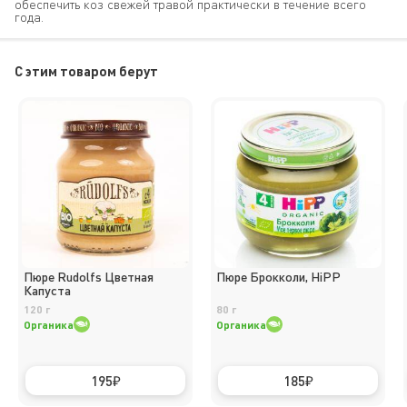
обеспечить коз свежей травой практически в течение всего
года.
C этим товаром берут
Пюре Rudolfs Цветная
Пюре Брокколи, HiPP
Капуста
120 г
80 г
Органика
Органика
195
185