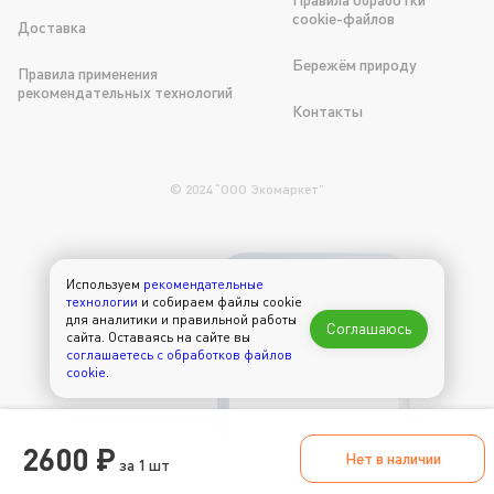
cookie-файлов
Доставка
Бережём природу
Правила применения
рекомендательных технологий
Контакты
© 2024 “OOO Экомаркет”
Используем
рекомендательные
300 рублей в
технологии
и собираем файлы cookie
подарок на первый
для аналитики и правильной работы
Соглашаюсь
заказ через
сайта. Оставаясь на сайте вы
приложение
соглашаетесь с обработков файлов
cookie
.
2600 ₽
Нет в наличии
за 1 шт