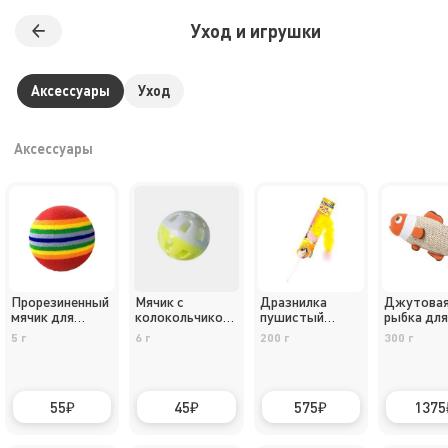
Уход и игрушки
Аксессуары
Уход
Аксессуары
Прорезиненный
Мячик с
Дразнилка
Джутова
мячик для
колокольчиком
пушистый
рыбка для
кошек и собак
цвет микс
хвост
кошек
5 г
6 г
200 г
300 г
42 мм
55
45
575
1375