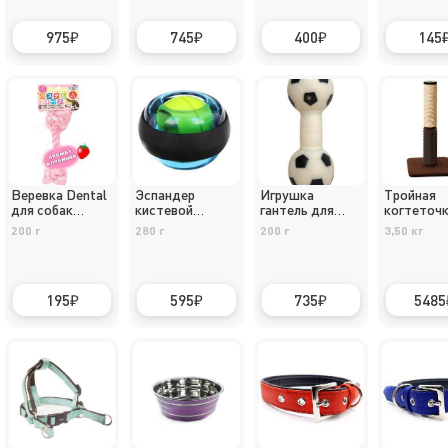
975
745
400
145
Веревка Dental
Эспандер
Игрушка
Тройная
для собак
кистевой
гантель для
когтеточ
размер S
«Крутящий
собак средних
200 г
280 г
200 г
3,50 кг
момент»
пород
195
595
735
5485