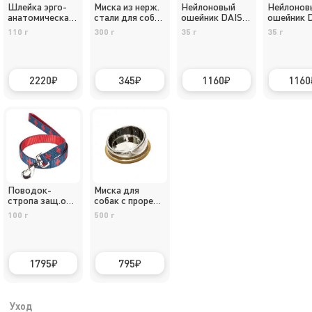
Шлейка эрго-
Миска из нерж.
Нейлоновый
Нейлонов
анатомическая
стали для собак
ошейник DAISKI
ошейник 
размер М
размер S
размер S
синий S
110 г
300 г
35 г
35 г
2220
345
1160
1160
Поводок-
Миска для
стропа защ.от
собак с прорез.
срыва синий L
дном размер М
100 г
500 г
1795
795
Уход