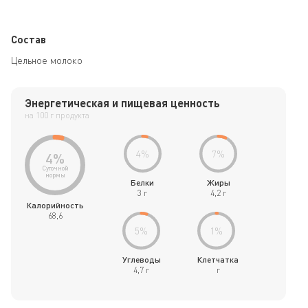
Состав
Цельное молоко
Энергетическая и пищевая ценность
на 100 г продукта
4
%
7
%
4
%
Суточной
нормы
Белки
Жиры
3 г
4,2 г
Калорийность
68,6
5
%
1
%
Углеводы
Клетчатка
4,7 г
г