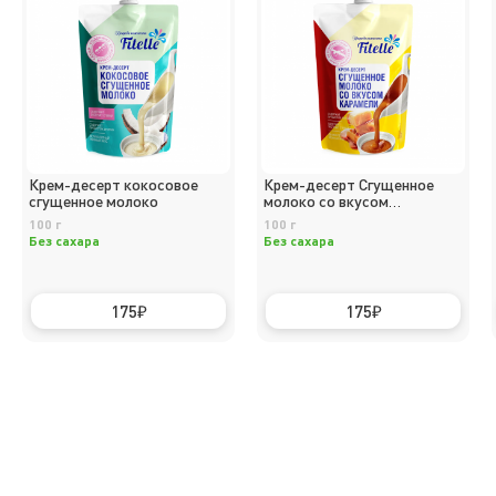
Крем-десерт кокосовое
Крем-десерт Сгущенное
сгущенное молоко
молоко со вкусом
КАРАМЕЛИ 100 г Дой-пак
100 г
100 г
Без сахара
Без сахара
175
175