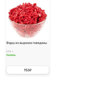
Фарш из вырезки говядины
500 г
Халяль
950