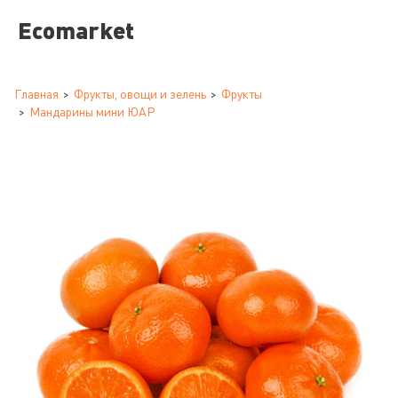
Ecomarket
Главная
Фрукты, овощи и зелень
Фрукты
Мандарины мини ЮАР