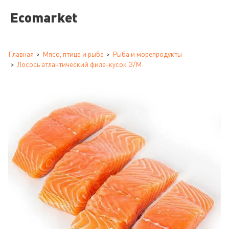
Ecomarket
Главная
Мясо, птица и рыба
Рыба и морепродукты
Лосось атлантический филе-кусок З/М