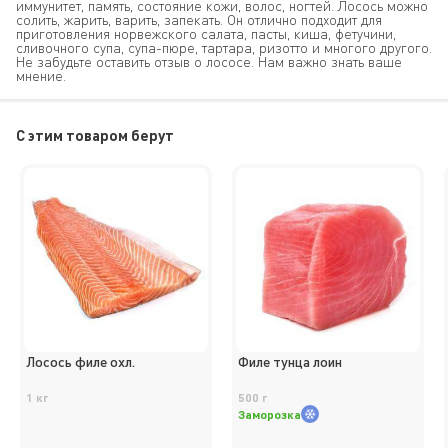
иммунитет, память, состояние кожи, волос, ногтей. Лосось можно
солить, жарить, варить, запекать. Он отлично подходит для
приготовления норвежского салата, пасты, киша, фетучини,
сливочного супа, супа-пюре, тартара, ризотто и многого другого.
Не забудьте оставить отзыв о лососе. Нам важно знать ваше
мнение.
C этим товаром берут
Лосось филе охл.
Филе тунца лоин
1 кг
500 г
Заморозка