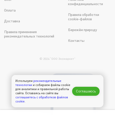
конфиденциальности
Оплата
Правила обработки
cookie-файлов
Доставка
Бережём природу
Правила применения
рекомендательных технологий
Контакты
© 2024 “OOO Экомаркет”
Используем
рекомендательные
300 рублей в
технологии
и собираем файлы cookie
подарок на первый
для аналитики и правильной работы
Соглашаюсь
заказ через
сайта. Оставаясь на сайте вы
приложение
соглашаетесь с обработков файлов
cookie
.