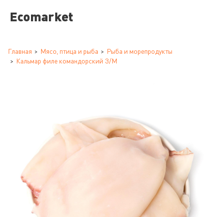
Ecomarket
Главная
Мясо, птица и рыба
Рыба и морепродукты
Кальмар филе командорский З/М