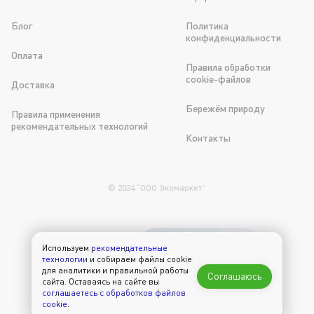
Блог
Политика
конфиденциальности
Оплата
Правила обработки
cookie-файлов
Доставка
Бережём природу
Правила применения
рекомендательных технологий
Контакты
© 2024 “OOO Экомаркет”
Используем
рекомендательные
300 рублей в
технологии
и собираем файлы cookie
подарок на первый
для аналитики и правильной работы
Соглашаюсь
заказ через
сайта. Оставаясь на сайте вы
приложение
соглашаетесь с обработков файлов
cookie
.