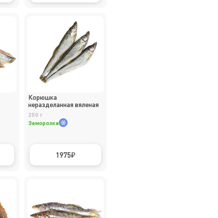
Корюшка
неразделанная вяленая
250 г
Заморозка
1975