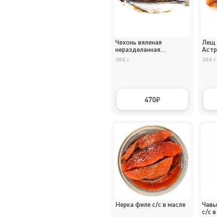
Чехонь вяленая
Лещ 
неразделанная
Астр
Астраханская
300 г
300 г
470
Нерка филе с/с в масле
Чавы
с/с в