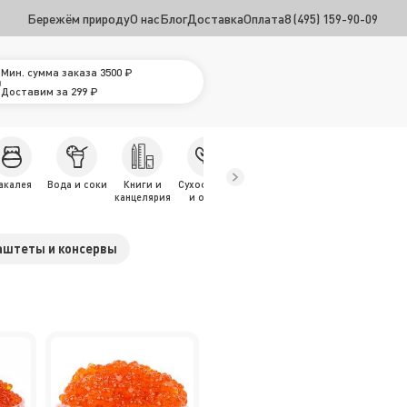
Бережём природу
О нас
Блог
Доставка
Оплата
8 (495) 159-90-09
Мин. сумма заказа 3500 ₽
Доставим за 299 ₽
акалея
Вода и соки
Книги и
Сухофрукты
Замороженн
Для детей
Дл
канцелярия
и орехи
ые продукты
живо
аштеты и консервы