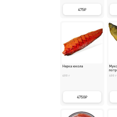
475
Нерка юкола
Мукс
потр
400 г
400 г
4750