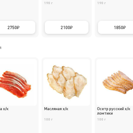
190 г
190 г
2750
2100
1850
я
а х/к
Масляная х/к
Осетр русский х/к
ломтики
100 г
100 г