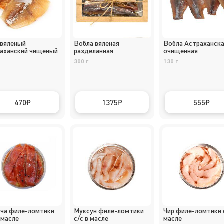
вяленый
Вобла вяленая
Вобла Астраханск
аханский чищеный
разделанная
очищенная
Астраханская
300 г
130 г
470
1375
555
ча филе-ломтики
Муксун филе-ломтики
Чир филе-ломтики с
 масле
с/с в масле
масле