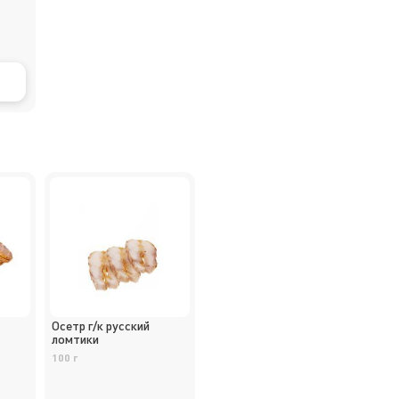
Осетр г/к русский
ломтики
100 г