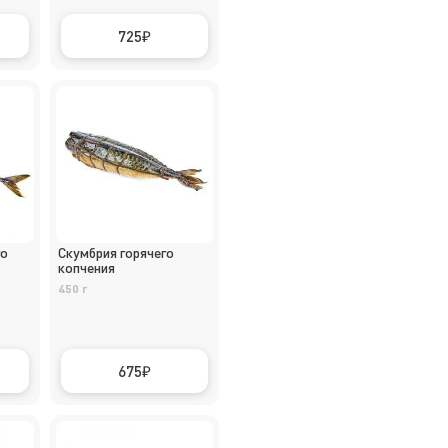
725
го
Скумбрия горячего
копчения
450 г
675