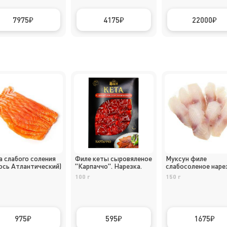
7975
4175
22000
а слабого соления
Филе кеты сыровяленое
Муксун филе
ось Атлантический)
"Карпаччо". Нарезка.
слабосоленое наре
100 г
150 г
975
595
1675