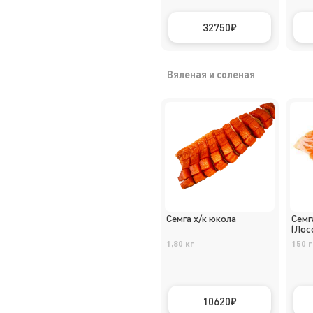
32750
Вяленая и соленая
Семга х/к юкола
Семг
(Лос
1,80 кг
150 г
10620