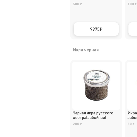
500 г
100 г
9975
Икра черная
Черная икра русского
Икра
осетра(забойная)
забо
200 г
50 г