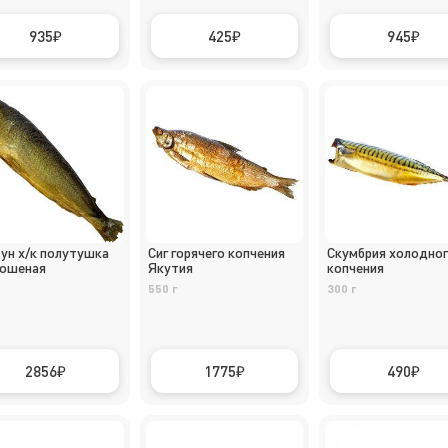
935
425
945
ун х/к полутушка
Сиг горячего копчения
Скумбрия холодно
ошеная
Якутия
копчения
550 г
300 г
2856
1775
490