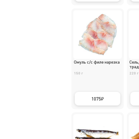
Омуль с/с филе нарезка
Сель
трад
150 г
220 г
1075