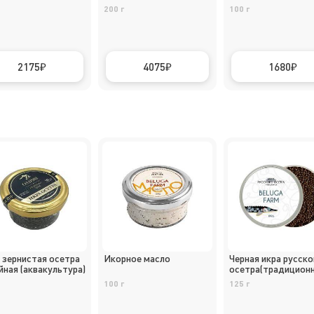
200 г
100 г
2175
4075
1680
 зернистая осетра
Икорное масло
Черная икра русско
йная (аквакультура)
осетра(традиционн
100 г
125 г