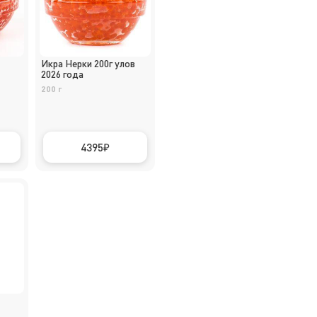
Икра Нерки 200г улов
2026 года
200 г
4395