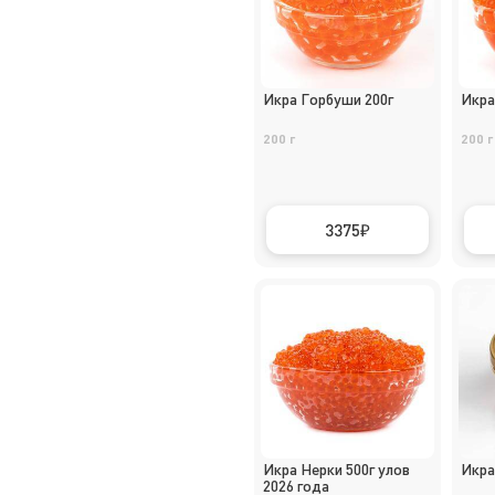
Икра Горбуши 200г
Икра
200 г
200 г
3375
Икра Нерки 500г улов
Икра
2026 года