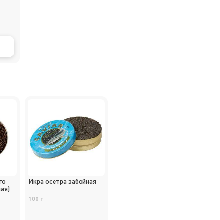
го
Икра осетра забойная
ая)
100 г