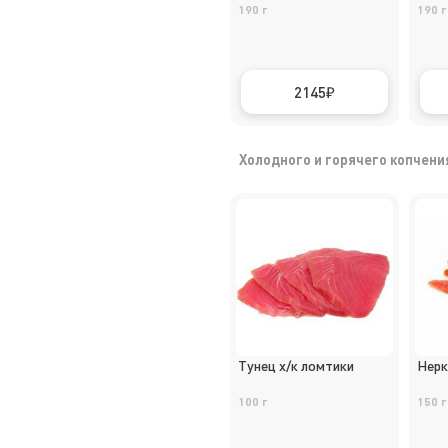
190 г
190 г
2145
Холодного и горячего копчени
Тунец х/к ломтики
Нерк
100 г
150 г