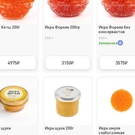
 Кеты 200г
Икра Форели 200гр
Икра Форели без
консервантов
200 г
200 г
Заморозка
4975
3150
3575
 щуки
Икра щуки 200г
Икра омуля
слабосоленая