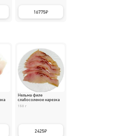
16775
Нельма филе
зка
слабосоленое нарезка
150 г
2425