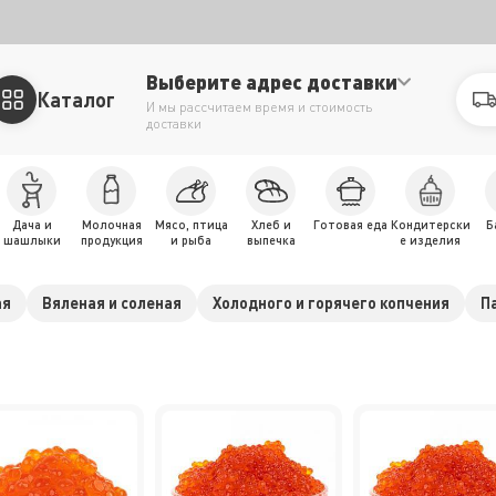
Выберите адрес доставки
Каталог
И мы рассчитаем время и стоимость
доставки
Дача и
Молочная
Мясо, птица
Хлеб и
Готовая еда
Кондитерски
Б
шашлыки
продукция
и рыба
выпечка
е изделия
ая
Вяленая и соленая
Холодного и горячего копчения
П