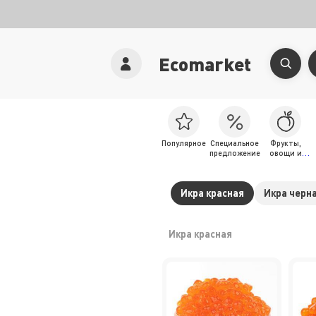
Ecomarket
Популярное
Специальное
Фрукты,
предложение
овощи и
зелень
Икра красная
Икра черн
Икра красная