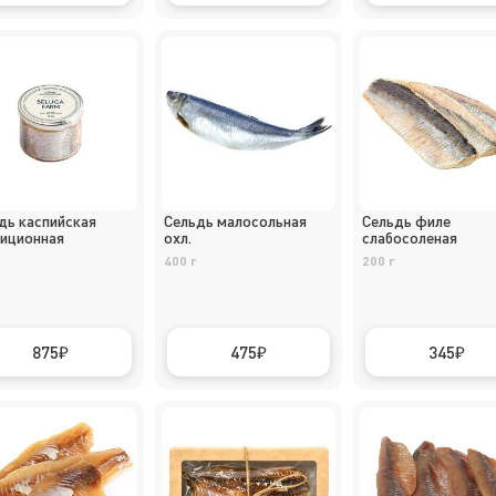
дь каспийская
Сельдь малосольная
Сельдь филе
иционная
охл.
слабосоленая
400 г
200 г
875
475
345