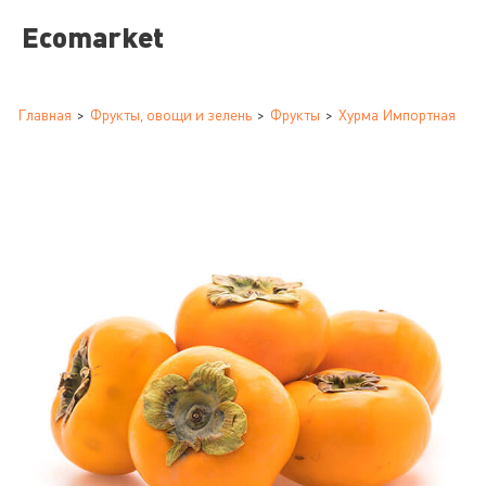
Ecomarket
Главная
Фрукты, овощи и зелень
Фрукты
Хурма Импортная