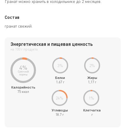
Гранат можно хранить в холодильнике до 2 месяцев.
Состав
гранат свежий.
Энергетическая и пищевая ценность
на 100 г продукта
3
%
2
%
4
%
Суточной
нормы
Белки
Жиры
1.67 г
1,17 г
Калорийность
75 ккал
24
%
1
%
Углеводы
Клетчатка
18.7 г
г