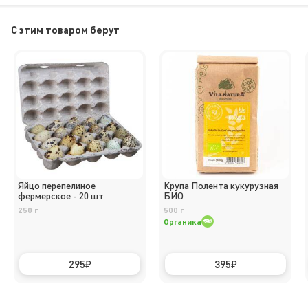
C этим товаром берут
Яйцо перепелиное
Крупа Полента кукурузная
фермерское - 20 шт
БИО
250 г
500 г
Органика
295
395