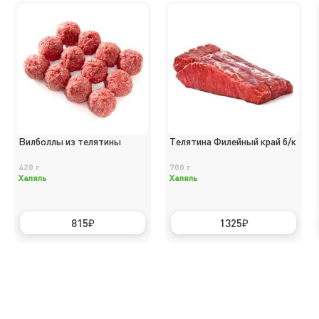
Вилболлы из телятины
Телятина Филейный край б/к
420 г
700 г
Халяль
Халяль
815
1325