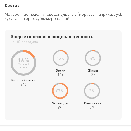
Состав
Макаронные изделия, овощи сушеные (морковь, паприка, лук),
кукуруза , горох сублимированный.
Энергетическая и пищевая ценность
на 100 г продукта
15
%
4
%
16
%
Суточной
нормы
Белки
Жиры
12 г
2 г
Калорийность
340
87
%
3
%
Углеводы
Клетчатка
69 г
0.7 г