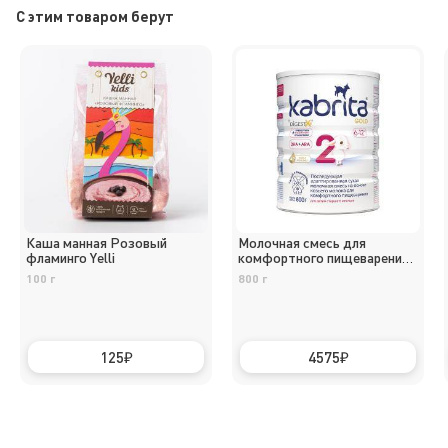
C этим товаром берут
Каша манная Розовый
Молочная смесь для
фламинго Yelli
комфортного пищеварения,
Kabrita 2
100 г
800 г
125
4575